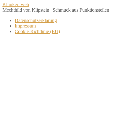
Beitragsnavigation
Klunker_web
Mechthild von Klipstein | Schmuck aus Funktionsteilen
Datenschutzerklärung
Impressum
Cookie-Richtlinie (EU)