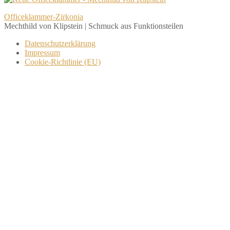
Beitragsnavigation
Officeklammer-Zirkonia
Mechthild von Klipstein | Schmuck aus Funktionsteilen
Datenschutzerklärung
Impressum
Cookie-Richtlinie (EU)