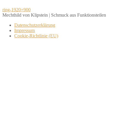
Beitragsnavigation
ring-1920×900
Mechthild von Klipstein | Schmuck aus Funktionsteilen
Datenschutzerklärung
Impressum
Cookie-Richtlinie (EU)