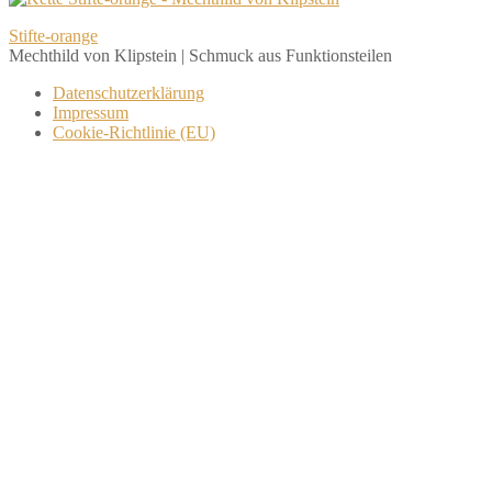
Beitragsnavigation
Stifte-orange
Mechthild von Klipstein | Schmuck aus Funktionsteilen
Datenschutzerklärung
Impressum
Cookie-Richtlinie (EU)